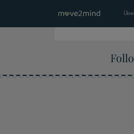
Übe
Kommentar verfassen...
Was bringt Erdung wirklich?
Foll