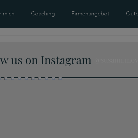
r mich
Coaching
Firmenangebot
Outd
Ganzheitlich gesund...gibt es
MRT-
das überhaupt?
Gesu
wer
ow us on Instagram
@susann.mo