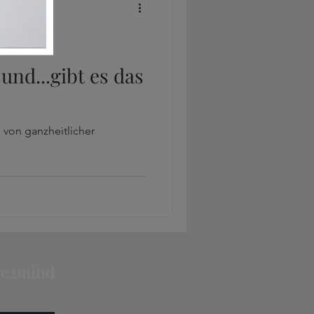
it
und...gibt es das
 von ganzheitlicher
ve2mind