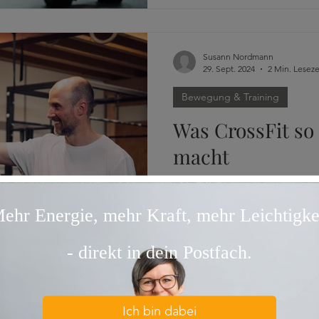
Susann Nordmann
29. Sept. 2024
2 Min. Leseze
Bewegung & Training
Was CrossFit so
macht
Crossfit ist allumfassend un
allem steht Gemeinschaft ga