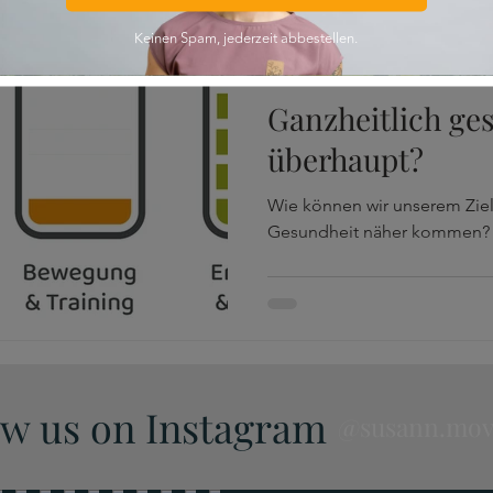
Susann Nordmann
22. Sept. 2024
3 Min. Leseze
Ernährung & Umwelt
Ganzheitlich ges
überhaupt?
Wie können wir unserem Ziel
Gesundheit näher kommen?
ow us on Instagram
@susann.mo