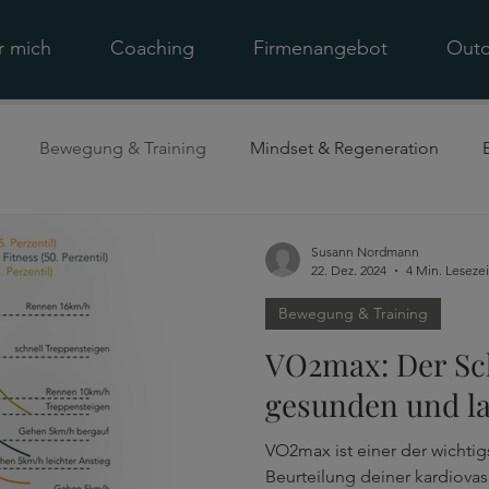
r mich
Coaching
Firmenangebot
Outd
Bewegung & Training
Mindset & Regeneration
Susann Nordmann
22. Dez. 2024
4 Min. Lesezei
Bewegung & Training
VO2max: Der Sc
gesunden und l
VO2max ist einer der wichtig
Beurteilung deiner kardiova