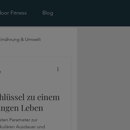
oor Fitness
Blog
Ernährung & Umwelt
t
hlüssel zu einem
angen Leben
sten Parameter zur
skulären Ausdauer und