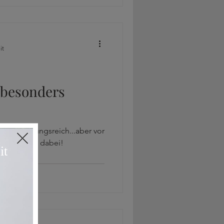
it
 besonders
d abwechslungsreich...aber vor
nz vorn mit dabei!