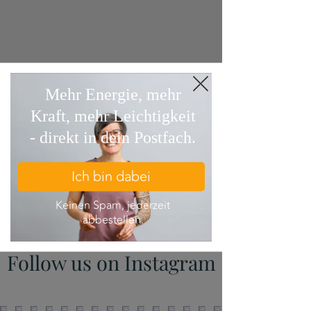
Follow us on Instagram
@susann.move2mind